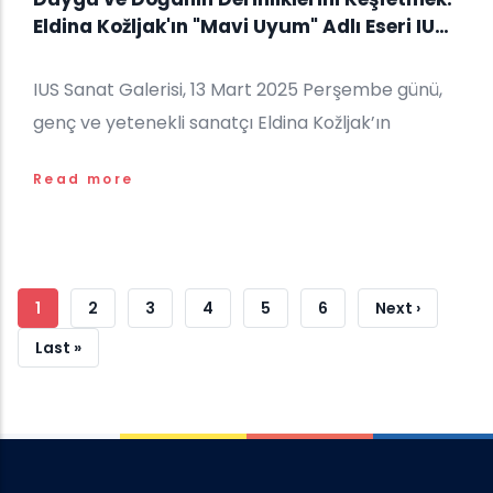
Eldina Kožljak'ın "Mavi Uyum" Adlı Eseri IUS
Sanat Galerisi'nde
IUS Sanat Galerisi, 13 Mart 2025 Perşembe günü,
genç ve yetenekli sanatçı Eldina Kožljak’ın
Read more
Sayfalama
Şu
1
Sayfa
2
Sayfa
3
Sayfa
4
Sayfa
5
Sayfa
6
Sonraki
Next ›
An
Sayfa
Son
Last »
Kullanılan
Sayfa
Sayfa