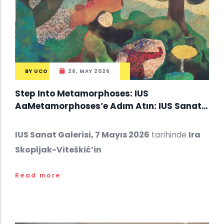
BY
UCO
26, MAY 2026
Step Into Metamorphoses: IUS
AaMetamorphoses’e Adım Atın: IUS Sanat
Galerisi, Ira Skopljak-Viteškić’in Sanat
Dünyasını Gerçekleştirdirt Gallery
IUS Sanat Galerisi, 7 Mayıs 2026
tarihinde
Ira
Showcases the Transformative World of Ira
Skopljak-Viteškić’in
Skopljak-Viteškić
Read more