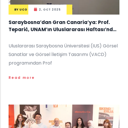
BY
UCO
2, OCT 2025
Saraybosna’dan Gran Canaria’ya: Prof.
Teparić, UNAM’ın Uluslararası Haftası’nda
IUS’u Temsil Ediyor
Uluslararası Saraybosna Üniversitesi (IUS) Görsel
Sanatlar ve Görsel İletişim Tasarımı (VACD)
programından Prof
Read more