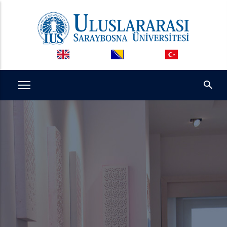
Ana
içeriğe
atla