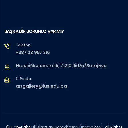
BAŞKA BİR SORUNUZ VAR MI?
Telefon
+387 33 957 316
Hrasnička cesta 15, 71210 Ilidža/Sarajevo
E-Posta
artgallery@ius.edu.ba
© Copyright
Uluslararası Saraybosna Üniversitesi
. All Rights