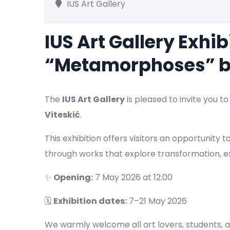
IUS Art Gallery
IUS Art Gallery Exhib
“Metamorphoses” by
The
IUS Art Gallery
is pleased to invite you to
Viteskić
.
This exhibition offers visitors an opportunity 
through works that explore transformation, ex
✨
Opening:
7 May 2026 at 12:00
🗓
Exhibition dates:
7–21 May 2026
We warmly welcome all art lovers, students, a