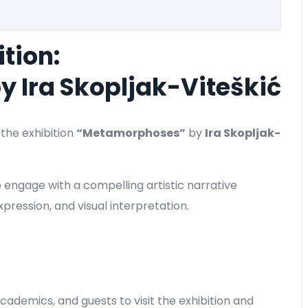
ition:
 Ira Skopljak-Viteškić
 the exhibition
“Metamorphoses”
by
Ira Skopljak-
to engage with a compelling artistic narrative
pression, and visual interpretation.
cademics, and guests to visit the exhibition and