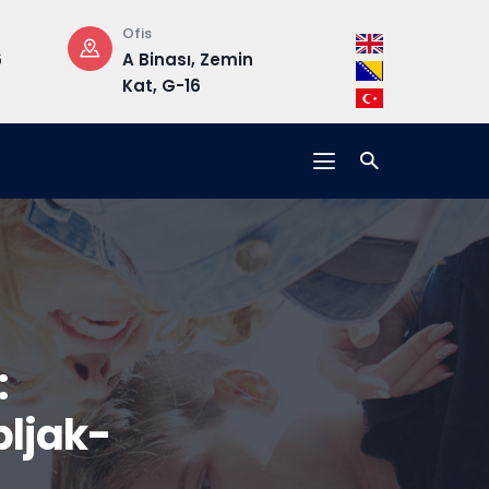
Ofis
Çalışma Saatler
6
A Binası, Zemin
Pzt-Cm: 08.3
Kat, G-16
17.00
:
ljak-