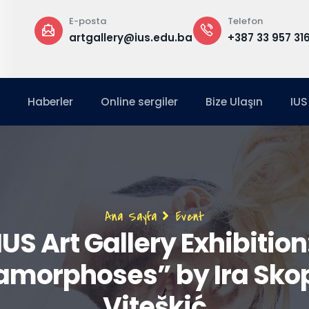
E-posta
Telefon
a
artgallery@ius.edu.ba
+387 33 957 31
Haberler
Online sergiler
Bize Ulaşın
IUS
Sayfa
Ana Sayfa
Event
IUS Art Gallery Exhibition
yolu
amorphoses” by Ira Skop
Viteškić