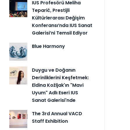
IUS Profesörü Meliha
Teparić, Prestijli
Kültürlerarası Değişim
Konferansı’nda IUS Sanat
Galerisi’ni Temsil Ediyor
Blue Harmony
Duygu ve Doğanın
Derinliklerini Keşfetmek:
Eldina Kožljak'ın "Mavi
Uyum" Adlı Eseri IUS
Sanat Galerisi'nde
The 3rd Annual VACD
Staff Exhibition