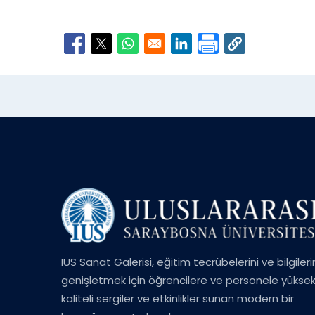
Opens in a new window
Opens in a new window
Opens in a new window
Opens in a new window
IUS Sanat Galerisi, eğitim tecrübelerini ve bilgileri
genişletmek için öğrencilere ve personele yükse
kaliteli sergiler ve etkinlikler sunan modern bir