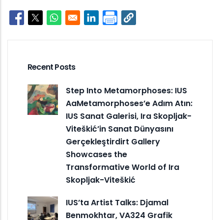
Opens in a new window
Opens in a new window
Opens in a new window
Opens in a new window
Recent Posts
Step Into Metamorphoses: IUS
AaMetamorphoses’e Adım Atın:
IUS Sanat Galerisi, Ira Skopljak-
Viteškić’in Sanat Dünyasını
Gerçekleştirdirt Gallery
Showcases the
Transformative World of Ira
Skopljak-Viteškić
IUS’ta Artist Talks: Djamal
Benmokhtar, VA324 Grafik