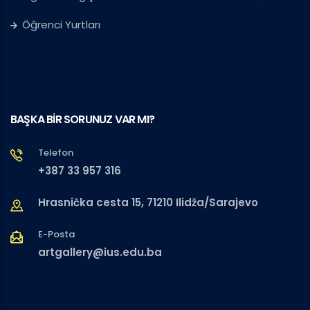
Öğrenci Yurtları
BAŞKA BİR SORUNUZ VAR MI?
Telefon
+387 33 957 316
Hrasnička cesta 15, 71210 Ilidža/Sarajevo
E-Posta
artgallery@ius.edu.ba