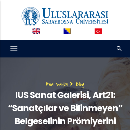
Ana
içeriğe
atla
Sayfa
Ana Sayfa
Blog
yolu
IUS Sanat Galerisi, Art21:
“Sanatçılar ve Bilinmeyen”
Belgeselinin Prömiyerini