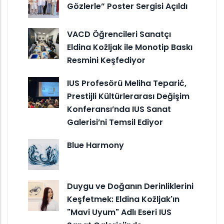
Gözlerle” Poster Sergisi Açıldı
VACD Öğrencileri Sanatçı
Eldina Kožljak ile Monotip Baskı
Resmini Keşfediyor
IUS Profesörü Meliha Teparić,
Prestijli Kültürlerarası Değişim
Konferansı’nda IUS Sanat
Galerisi’ni Temsil Ediyor
Blue Harmony
Duygu ve Doğanın Derinliklerini
Keşfetmek: Eldina Kožljak'ın
"Mavi Uyum" Adlı Eseri IUS