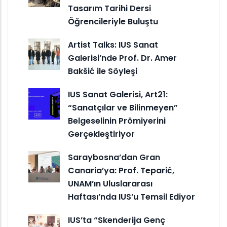
Tasarım Tarihi Dersi
Öğrencileriyle Buluştu
Artist Talks: IUS Sanat
Galerisi’nde Prof. Dr. Amer
Bakšić ile Söyleşi
IUS Sanat Galerisi, Art21:
“Sanatçılar ve Bilinmeyen”
Belgeselinin Prömiyerini
Gerçekleştiriyor
Saraybosna’dan Gran
Canaria’ya: Prof. Teparić,
UNAM’ın Uluslararası
Haftası’nda IUS’u Temsil Ediyor
IUS’ta “Skenderija Genç