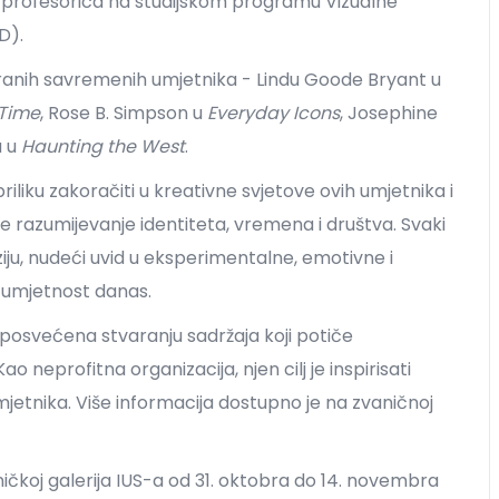
y i profesorica na studijskom programu Vizualne
D).
miranih savremenih umjetnika - Lindu Goode Bryant u
 Time
, Rose B. Simpson u
Everyday Icons
, Josephine
a u
Haunting the West
.
i priliku zakoračiti u kreativne svjetove ovih umjetnika i
e razumijevanje identiteta, vremena i društva. Svaki
iju, nudeći uvid u eksperimentalne, emotivne i
 umjetnost danas.
osvećena stvaranju sadržaja koji potiče
o neprofitna organizacija, njen cilj je inspirisati
 umjetnika. Više informacija dostupno je na zvaničnoj
tničkoj galerija IUS-a od 31. oktobra do 14. novembra