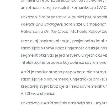
dr. Meliha Teparić, direktorica IUS Art Galler
umjetnosti i dizajn vizualnih komunikacija (VAC
Prikazani film predstavio je publici pet reno
Friends and Strangers
, Sarah Sze u
Emotional
Halvorson u
On the Clock
i Michaela Rakowitz
Kroz ovaj inspirativni serijal, posjetioci su imal
razmišljati o tome kako umjetnost oblikuje naš
segment otkrivao je jedinstvenu umjetničku viz
intelektualne procese koji definišu savremenu
Art21 je međunarodno prepoznata platforma p
razmišljanje o savremenoj umjetničkoj praksi. Ka
kreativniji svijet kroz djela i riječi savremenih
Art21 web stranici.
Prikazivanje Art21 serijala nastavlja se u Umje