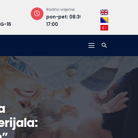
Radno vrijeme
Adresa
pon-pet: 08:30 –
Hrasnička ce
17:00
15, 71210 Ilidža
a
rijala:
n”