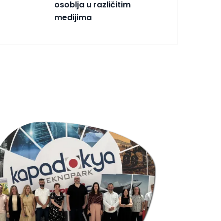
osoblja u različitim
medijima