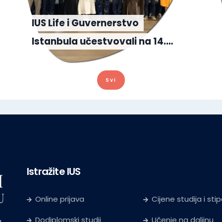
IUS Life i Guvernerstvo
Istanbula učestvovali na 14.…
Svi
Istražite IUS
Online prijava
Cijene studija i sti
Dodiplomski studij
Učenje na daljinu
a