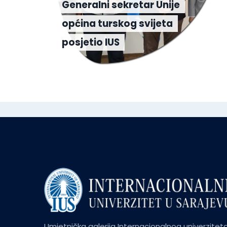
Generalni sekretar Unije
općina turskog svijeta
posjetio IUS
Umjetnička galerija Internacionalnog univerzitet