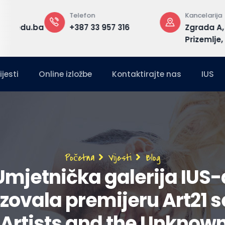
Telefon
Kancelarija
edu.ba
+387 33 957 316
Zgrada A,
Prizemlje, G-16
ijesti
Online izložbe
Kontaktirajte nas
IUS
Breadcrumb
Početna
Vijesti
Blog
Umjetnička galerija IUS-
zovala premijeru Art21 se
 Artists and the Unknow