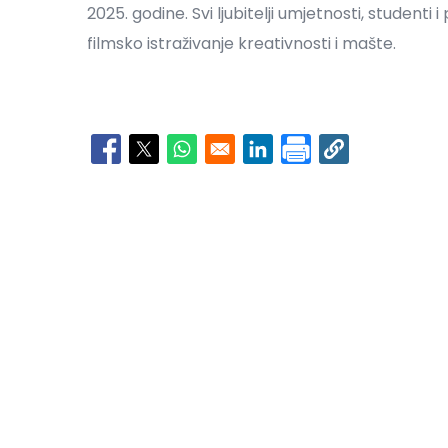
2025. godine. Svi ljubitelji umjetnosti, studenti 
filmsko istraživanje kreativnosti i mašte.
Opens in a new window
Opens in a new window
Opens in a new window
Opens in a new window