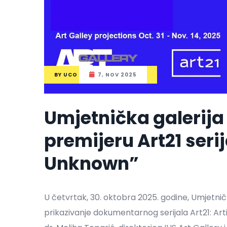
BY
UCO
7, NOV 2025
Umjetnička galerija
premijeru Art21 serij
Unknown”
U četvrtak, 30. oktobra 2025. godine, Umjetnič
prikazivanje dokumentarnog serijala Art21: Ar