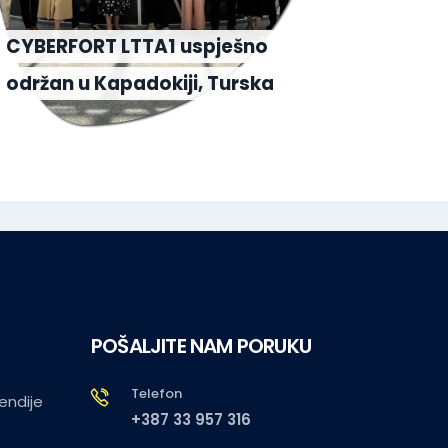
Stud
CYBERFORT LTTA1 uspješno
posje
održan u Kapadokiji, Turska
Sent
POŠALJITE NAM PORUKU
Telefon
pendije
+387 33 957 316