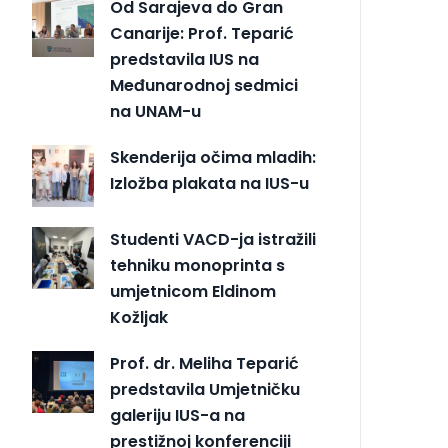
Od Sarajeva do Gran
Canarije: Prof. Teparić
predstavila IUS na
Međunarodnoj sedmici
na UNAM-u
Skenderija očima mladih:
Izložba plakata na IUS-u
Studenti VACD-ja istražili
tehniku monoprinta s
umjetnicom Eldinom
Kožljak
Prof. dr. Meliha Teparić
predstavila Umjetničku
galeriju IUS-a na
prestižnoj konferenciji