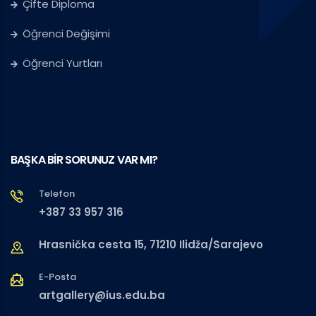
Çifte Diploma
Öğrenci Değişimi
Öğrenci Yurtları
BAŞKA BİR SORUNUZ VAR MI?
Telefon
+387 33 957 316
Hrasnička cesta 15, 71210 Ilidža/Sarajevo
E-Posta
artgallery@ius.edu.ba