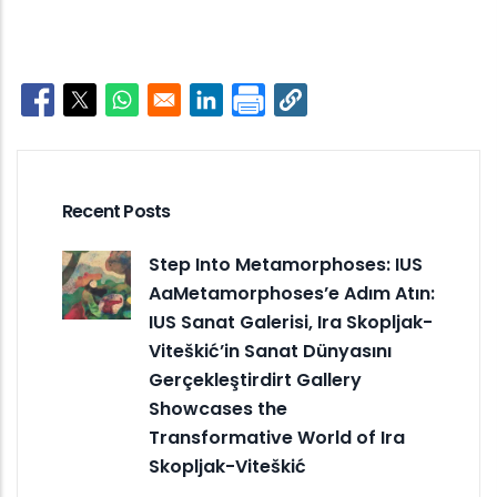
Opens in a new window
Opens in a new window
Opens in a new window
Opens in a new window
Recent Posts
Step Into Metamorphoses: IUS
AaMetamorphoses’e Adım Atın:
IUS Sanat Galerisi, Ira Skopljak-
Viteškić’in Sanat Dünyasını
Gerçekleştirdirt Gallery
Showcases the
Transformative World of Ira
Skopljak-Viteškić