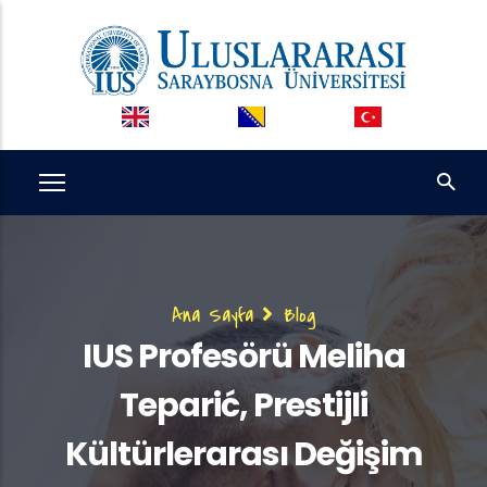
Ana
içeriğe
atla
Sayfa
Ana Sayfa
Blog
yolu
IUS Profesörü Meliha
Teparić, Prestijli
Kültürlerarası Değişim