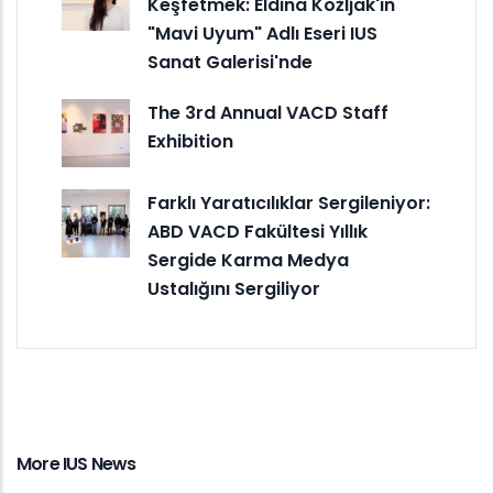
Keşfetmek: Eldina Kožljak'ın
"Mavi Uyum" Adlı Eseri IUS
Sanat Galerisi'nde
The 3rd Annual VACD Staff
Exhibition
Farklı Yaratıcılıklar Sergileniyor:
ABD VACD Fakültesi Yıllık
Sergide Karma Medya
Ustalığını Sergiliyor
More IUS News