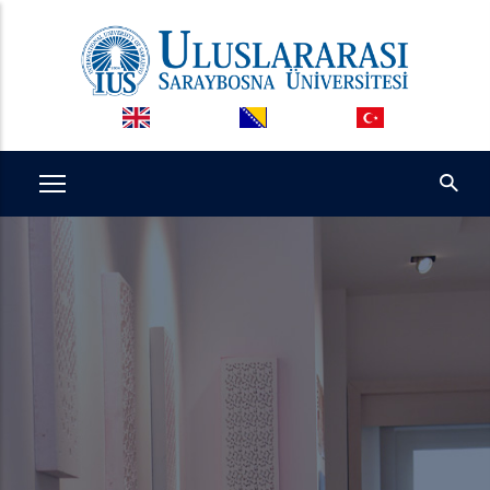
Ana
içeriğe
atla