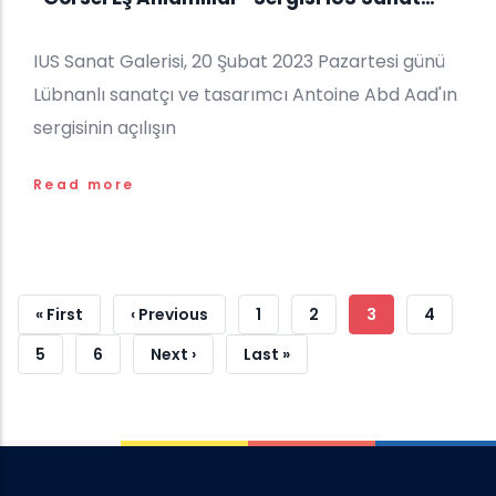
Galerisi'nde Sergileniyor
IUS Sanat Galerisi, 20 Şubat 2023 Pazartesi günü
Lübnanlı sanatçı ve tasarımcı Antoine Abd Aad'ın
sergisinin açılışın
Read more
Sayfalama
İlk
« First
Önceki
‹ Previous
Sayfa
1
Sayfa
2
Şu
3
Sayfa
4
Sayfa
Sayfa
An
Sayfa
5
Sayfa
6
Sonraki
Next ›
Son
Last »
Kullanılan
Sayfa
Sayfa
Sayfa