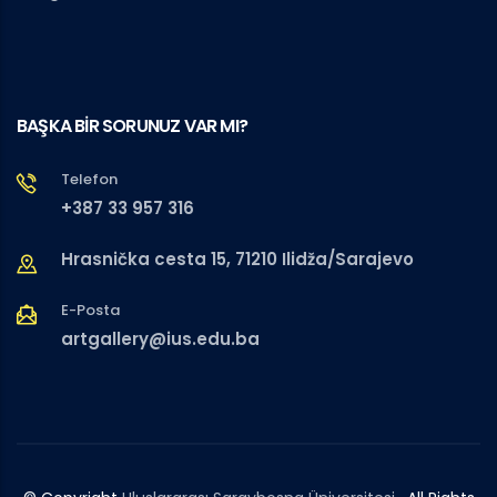
BAŞKA BİR SORUNUZ VAR MI?
Telefon
+387 33 957 316
Hrasnička cesta 15, 71210 Ilidža/Sarajevo
E-Posta
artgallery@ius.edu.ba