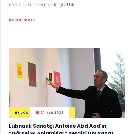
sanattaki temaları keşfettik
Read more
BY
UCO
21, FEB 2023
Lübnanlı Sanatçı Antoine Abd Aad'ın
“Görsel Eş Anlamlılar” Sergisi IUS Sanat