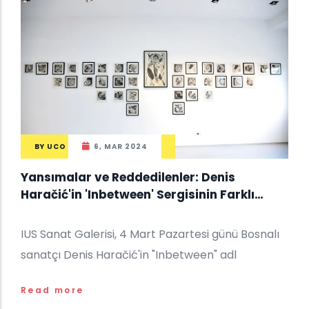
BY
UCO
6, MAR 2024
Yansımalar ve Reddedilenler: Denis
Haračić'in 'Inbetween' Sergisinin Farklı
Temaları
IUS Sanat Galerisi, 4 Mart Pazartesi günü Bosnalı
sanatçı Denis Haračić'in "Inbetween" adl
Read more