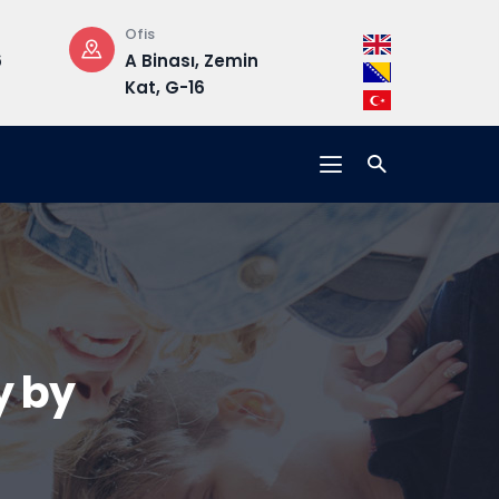
Ofis
Çalışma Saatleri
A Binası, Zemin
Pzt-Cm: 08.30 –
Kat, G-16
17.00
y by