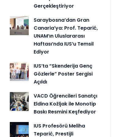
Gerçekleştiriyor
Saraybosna’dan Gran
Canaria’ya: Prof. Teparić,
UNAM’ın Uluslararası
Haftası’nda IUS’u Temsil
Ediyor
IUS’ta “Skenderija Genç
Gözlerle” Poster Sergisi
Açıldı
VACD Öğrencileri Sanatçı
Eldina Kožljak ile Monotip
Baskı Resmini Keşfediyor
IUS Profesörü Meliha
Teparić, Prestijli