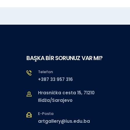
BAŞKA BİR SORUNUZ VAR MI?
Telefon
+387 33 957 316
Hrasnička cesta 15, 71210
Ilidža/Sarajevo
E-Posta
artgallery@ius.edu.ba