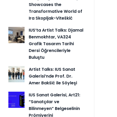
Showcases the
Transformative World of
Ira Skopljak-Viteškić
IUS’ta Artist Talks: Djamal
Benmokhtar, VA324
Grafik Tasarım Tarihi
Dersi Öğrencileriyle
Buluştu
Artist Talks: IUS Sanat
Galerisi’nde Prof. Dr.
Amer Bakšić ile Söyleşi
IUS Sanat Galerisi, Art21:
“Sanatçılar ve
Bilinmeyen” Belgeselinin
Prömiyerini