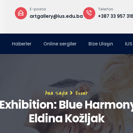
E-posta
Telefon
artgallery@ius.edu.ba
+387 33 957 316
Haberler
Online sergiler
Bize Ulaşın
IUS
Sayfa
Ana Sayfa
Event
 Exhibition: Blue Harmon
yolu
Eldina Kožljak